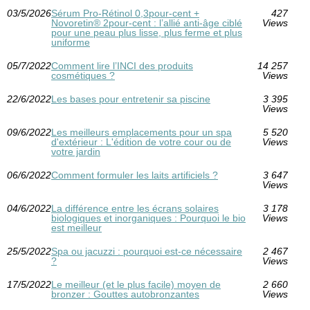
03/5/2026
Sérum Pro‑Rétinol 0,3pour-cent +
427
Novoretin® 2pour-cent : l’allié anti‑âge ciblé
Views
pour une peau plus lisse, plus ferme et plus
uniforme
05/7/2022
Comment lire l’INCI des produits
14 257
cosmétiques ?
Views
22/6/2022
Les bases pour entretenir sa piscine
3 395
Views
09/6/2022
Les meilleurs emplacements pour un spa
5 520
d'extérieur : L'édition de votre cour ou de
Views
votre jardin
06/6/2022
Comment formuler les laits artificiels ?
3 647
Views
04/6/2022
La différence entre les écrans solaires
3 178
biologiques et inorganiques : Pourquoi le bio
Views
est meilleur
25/5/2022
Spa ou jacuzzi : pourquoi est-ce nécessaire
2 467
?
Views
17/5/2022
Le meilleur (et le plus facile) moyen de
2 660
bronzer : Gouttes autobronzantes
Views