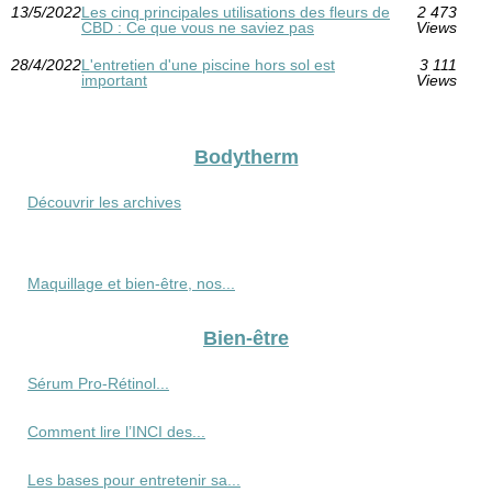
13/5/2022
Les cinq principales utilisations des fleurs de
2 473
CBD : Ce que vous ne saviez pas
Views
28/4/2022
L'entretien d'une piscine hors sol est
3 111
important
Views
Bodytherm
Découvrir les archives
Maquillage et bien-être, nos...
Bien-être
Sérum Pro‑Rétinol...
Comment lire l’INCI des...
Les bases pour entretenir sa...