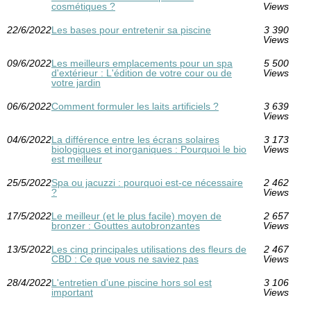
cosmétiques ?
Views
22/6/2022
Les bases pour entretenir sa piscine
3 390
Views
09/6/2022
Les meilleurs emplacements pour un spa
5 500
d'extérieur : L'édition de votre cour ou de
Views
votre jardin
06/6/2022
Comment formuler les laits artificiels ?
3 639
Views
04/6/2022
La différence entre les écrans solaires
3 173
biologiques et inorganiques : Pourquoi le bio
Views
est meilleur
25/5/2022
Spa ou jacuzzi : pourquoi est-ce nécessaire
2 462
?
Views
17/5/2022
Le meilleur (et le plus facile) moyen de
2 657
bronzer : Gouttes autobronzantes
Views
13/5/2022
Les cinq principales utilisations des fleurs de
2 467
CBD : Ce que vous ne saviez pas
Views
28/4/2022
L'entretien d'une piscine hors sol est
3 106
important
Views