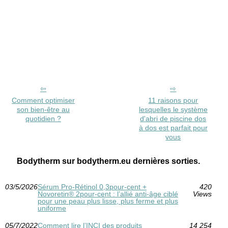
Comment optimiser
11 raisons pour
son bien-être au
lesquelles le système
quotidien ?
d'abri de piscine dos
à dos est parfait pour
vous
Bodytherm sur bodytherm.eu dernières sorties.
03/5/2026
Sérum Pro‑Rétinol 0,3pour-cent +
420
Novoretin® 2pour-cent : l’allié anti‑âge ciblé
Views
pour une peau plus lisse, plus ferme et plus
uniforme
05/7/2022
Comment lire l’INCI des produits
14 254