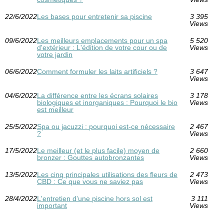
22/6/2022
Les bases pour entretenir sa piscine
3 395
Views
09/6/2022
Les meilleurs emplacements pour un spa
5 520
d'extérieur : L'édition de votre cour ou de
Views
votre jardin
06/6/2022
Comment formuler les laits artificiels ?
3 647
Views
04/6/2022
La différence entre les écrans solaires
3 178
biologiques et inorganiques : Pourquoi le bio
Views
est meilleur
25/5/2022
Spa ou jacuzzi : pourquoi est-ce nécessaire
2 467
?
Views
17/5/2022
Le meilleur (et le plus facile) moyen de
2 660
bronzer : Gouttes autobronzantes
Views
13/5/2022
Les cinq principales utilisations des fleurs de
2 473
CBD : Ce que vous ne saviez pas
Views
28/4/2022
L'entretien d'une piscine hors sol est
3 111
important
Views