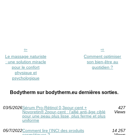
Le massage naturiste
Comment optimiser
: une solution miracle
son bien-être au
pour le confort
quotidien ?
physique et
psychologique
Bodytherm sur bodytherm.eu dernières sorties.
03/5/2026
Sérum Pro‑Rétinol 0,3pour-cent +
427
Novoretin® 2pour-cent : l’allié anti‑âge ciblé
Views
pour une peau plus lisse, plus ferme et plus
uniforme
05/7/2022
Comment lire l’INCI des produits
14 257
cosmétiques ?
Views