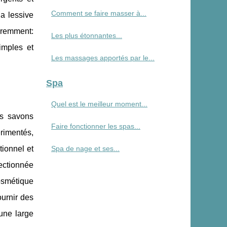
Comment se faire masser à...
la lessive
éremment:
Les plus étonnantes...
imples et
Les massages apportés par le...
Spa
Quel est le meilleur moment...
es savons
Faire fonctionner les spas...
érimentés,
tionnel et
Spa de nage et ses...
ectionnée
osmétique
ournir des
une large