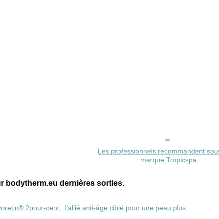
Les professionnels recommandent souv
marque Tropicspa
 bodytherm.eu dernières sorties.
etin® 2pour-cent : l’allié anti‑âge ciblé pour une peau plus