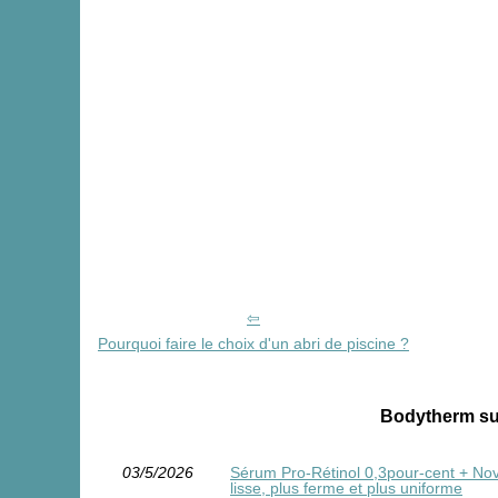
Pourquoi faire le choix d'un abri de piscine ?
Bodytherm sur
03/5/2026
Sérum Pro‑Rétinol 0,3pour-cent + Novor
lisse, plus ferme et plus uniforme