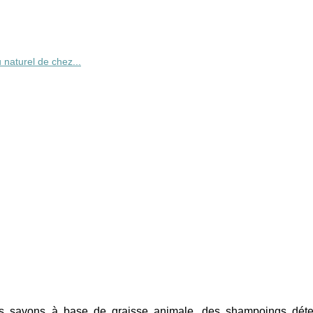
naturel de chez...
es savons à base de graisse animale, des shampoings déte