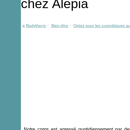
chez Alepia
Bodytherm
Bien-être
Optez pour les cosmétiques au 
Notre corps est agressé quotidiennement par d