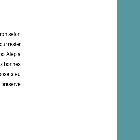
dron selon
our rester
poo Alepia
rès bonnes
rpose a eu
i préserve