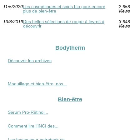
11/5/2020
Les cosmétiques et soins bio pour encore
2 658
plus de bien-être
Views
13/8/2019
Des belles sélections de rouge à lèvres à
3 648
découvrir
Views
Bodytherm
Découvrir les archives
Maquillage et bien-être, nos...
Bien-être
Sérum Pro‑Rétinol...
Comment lire l’INCI des...
Les bases pour entretenir sa...