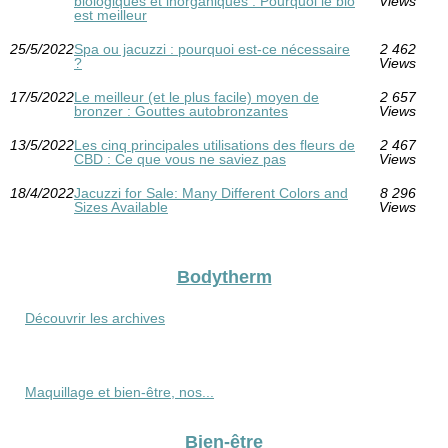
biologiques et inorganiques : Pourquoi le bio
Views
est meilleur
25/5/2022
Spa ou jacuzzi : pourquoi est-ce nécessaire
2 462
?
Views
17/5/2022
Le meilleur (et le plus facile) moyen de
2 657
bronzer : Gouttes autobronzantes
Views
13/5/2022
Les cinq principales utilisations des fleurs de
2 467
CBD : Ce que vous ne saviez pas
Views
18/4/2022
Jacuzzi for Sale: Many Different Colors and
8 296
Sizes Available
Views
Bodytherm
Découvrir les archives
Maquillage et bien-être, nos...
Bien-être