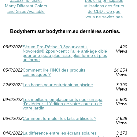
Jacuzzi for Sale:
Les cinq principales
Many Different Colors
utilisations des fleurs
and Sizes Available
de CBD : Ce que
vous ne saviez pas
Bodytherm sur bodytherm.eu dernières sorties.
03/5/2026
Sérum Pro‑Rétinol 0,3pour-cent +
420
Novoretin® 2pour-cent : l’allié anti‑âge ciblé
Views
pour une peau plus lisse, plus ferme et plus
uniforme
05/7/2022
Comment lire l’INCI des produits
14 254
cosmétiques ?
Views
22/6/2022
Les bases pour entretenir sa piscine
3 390
Views
09/6/2022
Les meilleurs emplacements pour un spa
5 500
d'extérieur : L'édition de votre cour ou de
Views
votre jardin
06/6/2022
Comment formuler les laits artificiels ?
3 639
Views
04/6/2022
La différence entre les écrans solaires
3 173