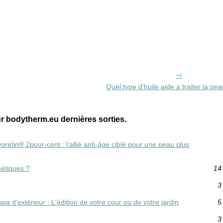
Quel type d'huile aide à traiter la pe
 bodytherm.eu dernières sorties.
etin® 2pour-cent : l’allié anti‑âge ciblé pour une peau plus
métiques ?
14
3
 d'extérieur : L'édition de votre cour ou de votre jardin
5
3