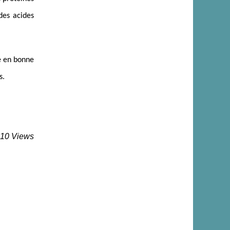
des acides
re en bonne
ons.
310 Views