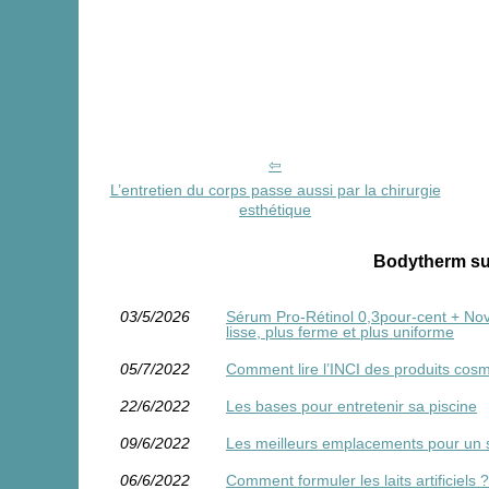
L’entretien du corps passe aussi par la chirurgie
esthétique
Bodytherm sur
03/5/2026
Sérum Pro‑Rétinol 0,3pour-cent + Novor
lisse, plus ferme et plus uniforme
05/7/2022
Comment lire l’INCI des produits cos
22/6/2022
Les bases pour entretenir sa piscine
09/6/2022
Les meilleurs emplacements pour un spa
06/6/2022
Comment formuler les laits artificiels ?