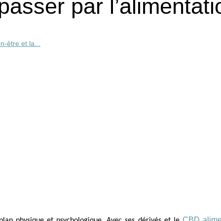
passer par l’alimentati
-être et la...
CBD alime
 plan physique et psychologique. Avec ses dérivés et le