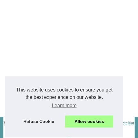
This website uses cookies to ensure you get
the best experience on our website.
Learn more
Refuse Cookie
Allow cookies
© 2026
Bodytherm.eu
|
Découvrir les archives
|
Cookies Policy
|
Dotclear
© 2003-2026
en