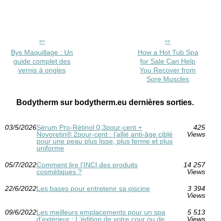
Bys Maquillage : Un
How a Hot Tub Spa
guide complet des
for Sale Can Help
vernis à ongles
You Recover from
Sore Muscles
Bodytherm sur bodytherm.eu dernières sorties.
03/5/2026
Sérum Pro‑Rétinol 0,3pour-cent +
425
Novoretin® 2pour-cent : l’allié anti‑âge ciblé
Views
pour une peau plus lisse, plus ferme et plus
uniforme
05/7/2022
Comment lire l’INCI des produits
14 257
cosmétiques ?
Views
22/6/2022
Les bases pour entretenir sa piscine
3 394
Views
09/6/2022
Les meilleurs emplacements pour un spa
5 513
d'extérieur : L'édition de votre cour ou de
Views