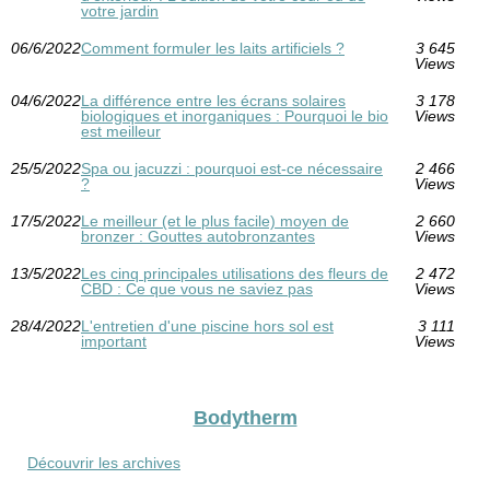
votre jardin
06/6/2022
Comment formuler les laits artificiels ?
3 645
Views
04/6/2022
La différence entre les écrans solaires
3 178
biologiques et inorganiques : Pourquoi le bio
Views
est meilleur
25/5/2022
Spa ou jacuzzi : pourquoi est-ce nécessaire
2 466
?
Views
17/5/2022
Le meilleur (et le plus facile) moyen de
2 660
bronzer : Gouttes autobronzantes
Views
13/5/2022
Les cinq principales utilisations des fleurs de
2 472
CBD : Ce que vous ne saviez pas
Views
28/4/2022
L'entretien d'une piscine hors sol est
3 111
important
Views
Bodytherm
Découvrir les archives