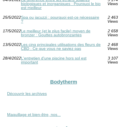
biologiques et inorganiques : Pourquoi le bio
Views
est meilleur
25/5/2022
Spa ou jacuzzi : pourquoi est-ce nécessaire
2 463
?
Views
17/5/2022
Le meilleur (et le plus facile) moyen de
2 658
bronzer : Gouttes autobronzantes
Views
13/5/2022
Les cinq principales utilisations des fleurs de
2 468
CBD : Ce que vous ne saviez pas
Views
28/4/2022
L'entretien d'une piscine hors sol est
3 107
important
Views
Bodytherm
Découvrir les archives
Maquillage et bien-être, nos...