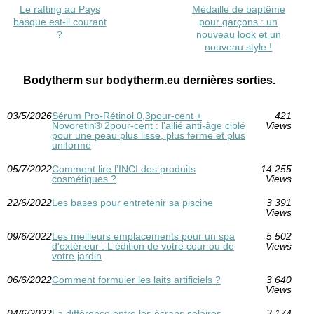
Le rafting au Pays
Médaille de baptême
basque est-il courant
pour garçons : un
?
nouveau look et un
nouveau style !
Bodytherm sur bodytherm.eu dernières sorties.
03/5/2026
Sérum Pro‑Rétinol 0,3pour-cent +
421
Novoretin® 2pour-cent : l’allié anti‑âge ciblé
Views
pour une peau plus lisse, plus ferme et plus
uniforme
05/7/2022
Comment lire l’INCI des produits
14 255
cosmétiques ?
Views
22/6/2022
Les bases pour entretenir sa piscine
3 391
Views
09/6/2022
Les meilleurs emplacements pour un spa
5 502
d'extérieur : L'édition de votre cour ou de
Views
votre jardin
06/6/2022
Comment formuler les laits artificiels ?
3 640
Views
04/6/2022
La différence entre les écrans solaires
3 174