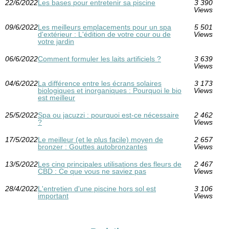
22/6/2022
Les bases pour entretenir sa piscine
3 390
Views
09/6/2022
Les meilleurs emplacements pour un spa
5 501
d'extérieur : L'édition de votre cour ou de
Views
votre jardin
06/6/2022
Comment formuler les laits artificiels ?
3 639
Views
04/6/2022
La différence entre les écrans solaires
3 173
biologiques et inorganiques : Pourquoi le bio
Views
est meilleur
25/5/2022
Spa ou jacuzzi : pourquoi est-ce nécessaire
2 462
?
Views
17/5/2022
Le meilleur (et le plus facile) moyen de
2 657
bronzer : Gouttes autobronzantes
Views
13/5/2022
Les cinq principales utilisations des fleurs de
2 467
CBD : Ce que vous ne saviez pas
Views
28/4/2022
L'entretien d'une piscine hors sol est
3 106
important
Views