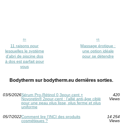
11 raisons pour
Massage érotique :
lesquelles le système
une option idéale
d'abri de piscine dos
pour se détendre
à dos est parfait pour
vous
Bodytherm sur bodytherm.eu dernières sorties.
03/5/2026
Sérum Pro‑Rétinol 0,3pour-cent +
420
Novoretin® 2pour-cent : l’allié anti‑âge ciblé
Views
pour une peau plus lisse, plus ferme et plus
uniforme
05/7/2022
Comment lire l’INCI des produits
14 254
cosmétiques ?
Views