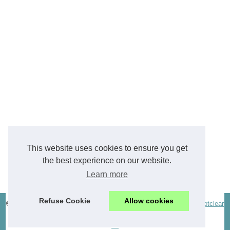
This website uses cookies to ensure you get
the best experience on our website.
Learn more
Refuse Cookie
Allow cookies
© 2026
Bodytherm.eu
|
Découvrir les archives
|
Cookies Policy
|
Dotclear
© 2003-2026
en