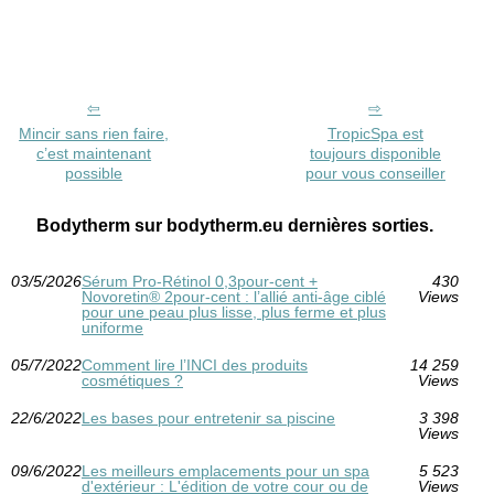
Mincir sans rien faire,
TropicSpa est
c’est maintenant
toujours disponible
possible
pour vous conseiller
Bodytherm sur bodytherm.eu dernières sorties.
03/5/2026
Sérum Pro‑Rétinol 0,3pour-cent +
430
Novoretin® 2pour-cent : l’allié anti‑âge ciblé
Views
pour une peau plus lisse, plus ferme et plus
uniforme
05/7/2022
Comment lire l’INCI des produits
14 259
cosmétiques ?
Views
22/6/2022
Les bases pour entretenir sa piscine
3 398
Views
09/6/2022
Les meilleurs emplacements pour un spa
5 523
d'extérieur : L'édition de votre cour ou de
Views