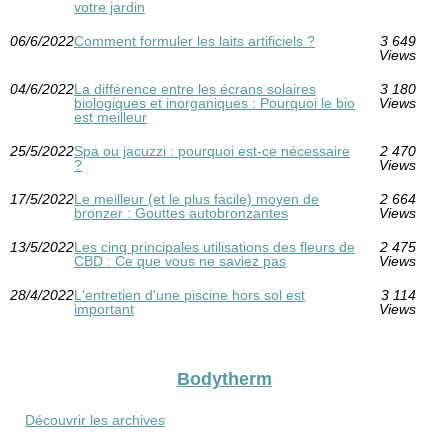
votre jardin
06/6/2022
Comment formuler les laits artificiels ?
3 649
Views
04/6/2022
La différence entre les écrans solaires
3 180
biologiques et inorganiques : Pourquoi le bio
Views
est meilleur
25/5/2022
Spa ou jacuzzi : pourquoi est-ce nécessaire
2 470
?
Views
17/5/2022
Le meilleur (et le plus facile) moyen de
2 664
bronzer : Gouttes autobronzantes
Views
13/5/2022
Les cinq principales utilisations des fleurs de
2 475
CBD : Ce que vous ne saviez pas
Views
28/4/2022
L'entretien d'une piscine hors sol est
3 114
important
Views
Bodytherm
Découvrir les archives