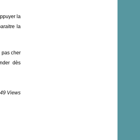
appuyer la
araitre la
l pas cher
nder dès
349 Views