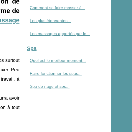
lon de
Comment se faire masser à...
rme de
ssage
Les plus étonnantes...
Les massages apportés par le...
Spa
ps surtout
Quel est le meilleur moment...
laxer. Peu
Faire fonctionner les spas...
travail, à
Spa de nage et ses...
urra avoir
ion à tout