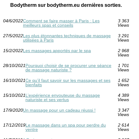
Bodytherm sur bodytherm.eu dernières sorties.
04/6/2022
Comment se faire masser à Paris : Les
3 363
meilleurs spas et conseils
Views
27/5/2022
Les plus étonnantes techniques de massage
3 291
utilisées à Paris
Views
15/2/2022
Les massages apportés par le spa
2 968
Views
28/10/2021
Pourquoi choisir de se procurer une séance
1 701
de massage naturiste ?
Views
16/10/2021
Ce qu’il faut savoir sur les massages et ses
1 652
bienfaits
Views
15/10/2021
L’expérience envouteuse du massage
4 389
naturiste et ses vertus
Views
17/9/2020
Un massage pour un cadeau réussi !
3 347
Views
17/12/2019
Le massage dans un spa pour perdre du
2 614
ventre
Views