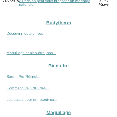
11/7/2019
A Paris on peut vous proposer un massage
3 967
naturiste
Views
Bodytherm
Découvrir les archives
Maquillage et bien-être, nos...
Bien-être
Sérum Pro‑Rétinol...
Comment lire l’INCI des...
Les bases pour entretenir sa...
Maquillage