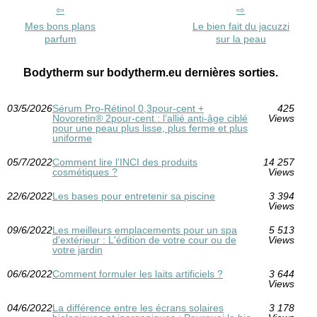
Mes bons plans
Le bien fait du jacuzzi
parfum
sur la peau
Bodytherm sur bodytherm.eu dernières sorties.
03/5/2026
Sérum Pro‑Rétinol 0,3pour-cent +
425
Novoretin® 2pour-cent : l’allié anti‑âge ciblé
Views
pour une peau plus lisse, plus ferme et plus
uniforme
05/7/2022
Comment lire l’INCI des produits
14 257
cosmétiques ?
Views
22/6/2022
Les bases pour entretenir sa piscine
3 394
Views
09/6/2022
Les meilleurs emplacements pour un spa
5 513
d'extérieur : L'édition de votre cour ou de
Views
votre jardin
06/6/2022
Comment formuler les laits artificiels ?
3 644
Views
04/6/2022
La différence entre les écrans solaires
3 178