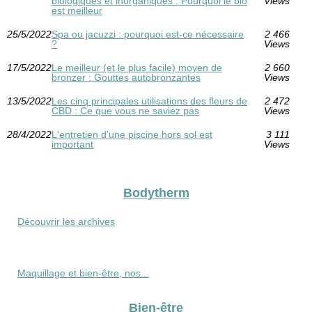
biologiques et inorganiques : Pourquoi le bio
Views
est meilleur
25/5/2022
Spa ou jacuzzi : pourquoi est-ce nécessaire
2 466
?
Views
17/5/2022
Le meilleur (et le plus facile) moyen de
2 660
bronzer : Gouttes autobronzantes
Views
13/5/2022
Les cinq principales utilisations des fleurs de
2 472
CBD : Ce que vous ne saviez pas
Views
28/4/2022
L'entretien d'une piscine hors sol est
3 111
important
Views
Bodytherm
Découvrir les archives
Maquillage et bien-être, nos...
Bien-être