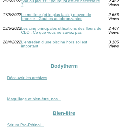
25/5/2022
Spa ou jacuzzi : pourquoi est-ce nécessaire
2 462
?
Views
17/5/2022
Le meilleur (et le plus facile) moyen de
2 656
bronzer : Gouttes autobronzantes
Views
13/5/2022
Les cinq principales utilisations des fleurs de
2 467
CBD : Ce que vous ne saviez pas
Views
28/4/2022
L'entretien d'une piscine hors sol est
3 105
important
Views
Bodytherm
Découvrir les archives
Maquillage et bien-être, nos...
Bien-être
Sérum Pro‑Rétinol...