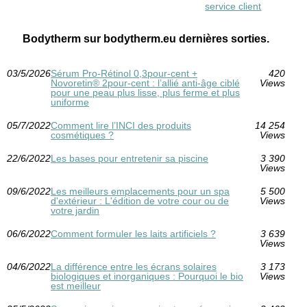
service client
Bodytherm sur bodytherm.eu dernières sorties.
03/5/2026
Sérum Pro‑Rétinol 0,3pour-cent +
420
Novoretin® 2pour-cent : l’allié anti‑âge ciblé
Views
pour une peau plus lisse, plus ferme et plus
uniforme
05/7/2022
Comment lire l’INCI des produits
14 254
cosmétiques ?
Views
22/6/2022
Les bases pour entretenir sa piscine
3 390
Views
09/6/2022
Les meilleurs emplacements pour un spa
5 500
d'extérieur : L'édition de votre cour ou de
Views
votre jardin
06/6/2022
Comment formuler les laits artificiels ?
3 639
Views
04/6/2022
La différence entre les écrans solaires
3 173
biologiques et inorganiques : Pourquoi le bio
Views
est meilleur