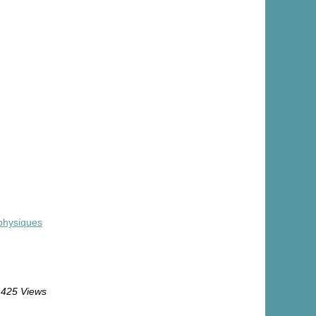
 physiques
425 Views