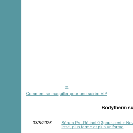
Comment se maquiller pour une soirée VIP
Bodytherm sur
03/5/2026
Sérum Pro‑Rétinol 0,3pour-cent + Novor
lisse, plus ferme et plus uniforme