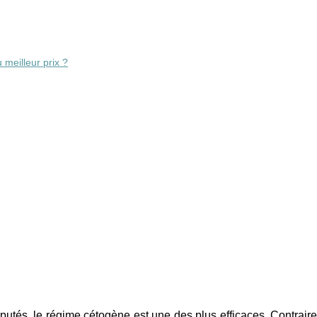
meilleur prix ?
éputés, le régime cétogène est une des plus efficaces. Contrai