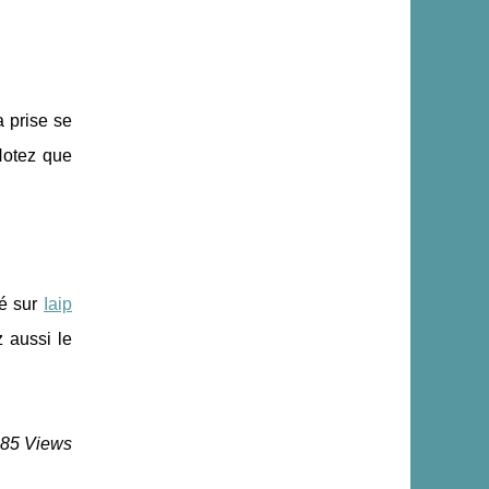
a prise se
 Notez que
ué sur
Iaip
 aussi le
985 Views