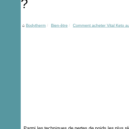
?
Bodytherm
Bien-être
Comment acheter Vital Keto au 
Parmi les techniques de pertes de poids les plus r