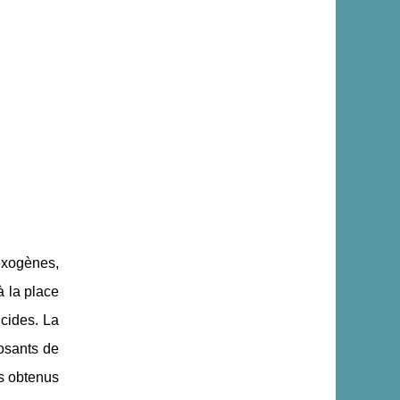
 exogènes,
à la place
cides. La
posants de
ts obtenus