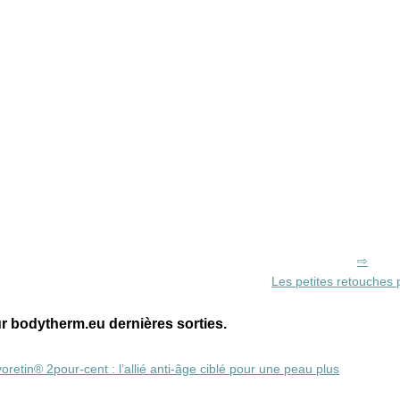
Les petites retouches
 bodytherm.eu dernières sorties.
etin® 2pour-cent : l’allié anti‑âge ciblé pour une peau plus