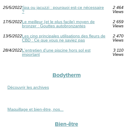
25/5/2022
Spa ou jacuzzi : pourquoi est-ce nécessaire
2 464
?
Views
17/5/2022
Le meilleur (et le plus facile) moyen de
2 659
bronzer : Gouttes autobronzantes
Views
13/5/2022
Les cinq principales utilisations des fleurs de
2 470
CBD : Ce que vous ne saviez pas
Views
28/4/2022
L'entretien d'une piscine hors sol est
3 110
important
Views
Bodytherm
Découvrir les archives
Maquillage et bien-être, nos...
Bien-être