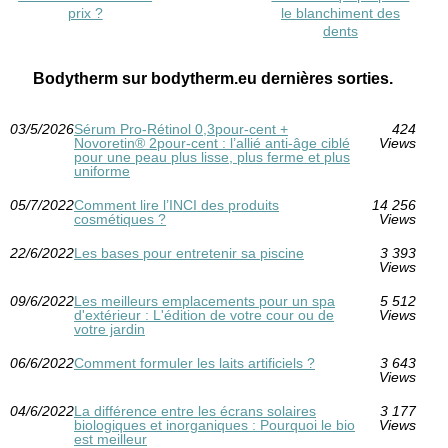
prix ?
le blanchiment des
dents
Bodytherm sur bodytherm.eu dernières sorties.
03/5/2026
Sérum Pro‑Rétinol 0,3pour-cent +
424
Novoretin® 2pour-cent : l’allié anti‑âge ciblé
Views
pour une peau plus lisse, plus ferme et plus
uniforme
05/7/2022
Comment lire l’INCI des produits
14 256
cosmétiques ?
Views
22/6/2022
Les bases pour entretenir sa piscine
3 393
Views
09/6/2022
Les meilleurs emplacements pour un spa
5 512
d'extérieur : L'édition de votre cour ou de
Views
votre jardin
06/6/2022
Comment formuler les laits artificiels ?
3 643
Views
04/6/2022
La différence entre les écrans solaires
3 177
biologiques et inorganiques : Pourquoi le bio
Views
est meilleur